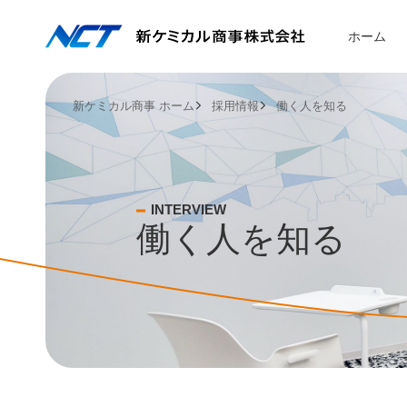
ホーム
新ケミカル商事 ホーム
採用情報
働く人を知る
企業情報
事業紹介
取り扱い
サステナ
採用情報
会社概要
化学品セグメ
化学品セグメ
SDGsへの取
メッセージ
INTERVIEW
役員構成
アグリセグメ
アグリセグメ
サステナビリ
新卒採用
働く人を知る
コンプライア