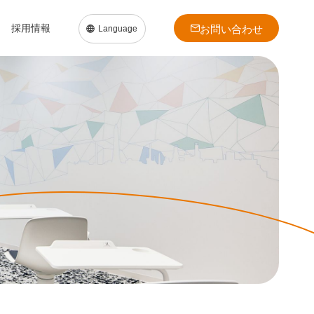
採用情報
お問い合わせ
Language
日本語
English
中文簡体
中文繁体
ト
会社沿革
建材セグメント
建材セグメント
ダイバーシティ
働く環境を知る
問い合わせ
事業拠点
針