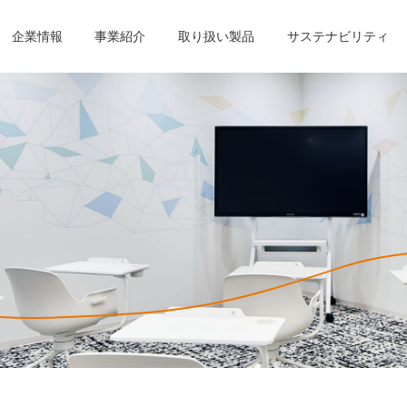
企業情報
事業紹介
取り扱い製品
サステナビリティ
製品
ビリティ
ント
ント
り組み
トップメッセージ
製鉄関連セグメント
製鉄関連セグメント
CSR活動
仕事内容を知る
基本理念
樹脂セグメント
樹脂セグメント
環境マネジメン
働く人を知る
ント
ント
ティレポート
組織図
中途採用
グループ会社
採用に関するお
コンプライアンスポリシー
個人情報保護方
ンス：