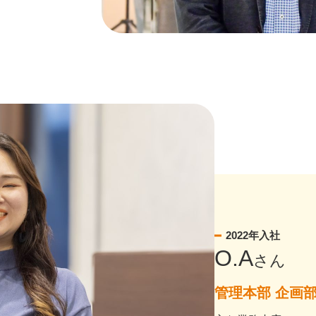
2022年入社
O.A
さん
管理本部 企画