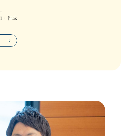
、
画・作成