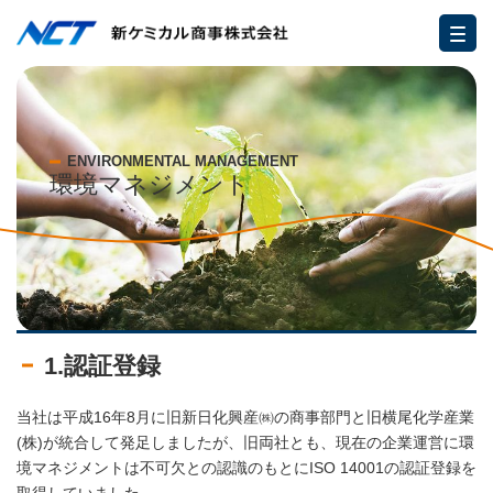
ENVIRONMENTAL MANAGEMENT
環境マネジメント
1.認証登録
当社は平成16年8月に旧新日化興産㈱の商事部門と旧横尾化学産業
(株)が統合して発足しましたが、旧両社とも、現在の企業運営に環
境マネジメントは不可欠との認識のもとにISO 14001の認証登録を