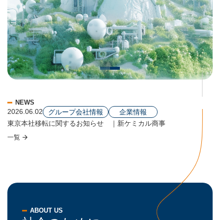
2026.05.18
イベント情報
5/20～ 「2026NEW環境展」出展のお知らせ | 新ケミカル商事・NCTマテリアル
©2026 サイトウユウスケ
2026.04.20
メディア掲載
NCTグループ情報誌ANECT Vol.4を刊行
2026.08.06
企業情報
経済産業省の令和7年度補正「グローバルサウス未来志向型共創等事業費補助金」に採択
NEWS
2026.06.02
グループ会社情報
企業情報
東京本社移転に関するお知らせ ｜新ケミカル商事
2026.05.25
一覧
イベント情報
「2026NEW環境展」にご来場いただきありがとうございました | 新ケミカル商事・NCTマテリアル
2026.05.18
イベント情報
5/20～ 「2026NEW環境展」出展のお知らせ | 新ケミカル商事・NCTマテリアル
2026.04.20
メディア掲載
NCTグループ情報誌ANECT Vol.4を刊行
ABOUT US
2026.08.06
企業情報