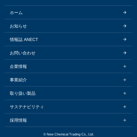
ホーム
お知らせ
情報誌 ANECT
お問い合わせ
企業情報
企業情報トップ
事業紹介
会社概要
事業紹介トップ
取り扱い製品
トップメッセージ
化学品セグメント
取り扱い製品トップ
サステナビリティ
基本理念
製鉄関連セグメント
化学品セグメント
サステナビリティトップ
採用情報
会社沿革
樹脂セグメント
製鉄関連セグメント
SDGsへの取り組み
採用情報トップ
© New Chemical Trading Co., Ltd.