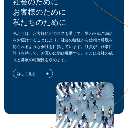
社会のために
経済産業省の令和7年度補正「グローバルサウス未来志向型共創等事業費補助金」に採択
お客様のために
2026.06.02
グループ会社情報
企業情報
東京本社移転に関するお知らせ ｜新ケミカル商事
私たちのために
私たちは、お客様にビジネスを通じて、変わらぬご満足
をお届けすることにより、社会の皆様から信頼と尊敬を
得られるような会社を目指しています。社員が、仕事に
誇りを持って、お互いに切磋琢磨する、そこに会社の成
長と発展の可能性を求めます。
詳しく見る