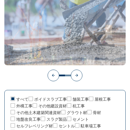
すべて
ボイドスラブ工事
舗装工事
屋根工事
外構工事
その他建設資材
杭工事
その他土木建築関連資材
グラウト材
骨材
地盤改良工事
スラグ製品
セメント
セルフレベリング材
セントル
駐車場工事