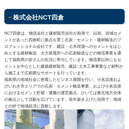
株式会社NCT四倉
NCT四倉は、物流会社と建材販売会社が前身で、以前、岩城セメ
ントがあった四倉町に拠点を置く石炭・セメント・建材輸送のプ
ロフェッショナル会社です。建設・土木現場へのセメントをはじ
めとする建材輸送、火力発電所への石炭輸送などの物流事業を通
じて福島県の皆さんの生活に寄与しています。物流業以外にもセ
メントを中心とした建築建材販売、建設･土木工事事業など材料か
ら施工まで広範囲なサポートを行っています。
福島県の地域社会に密着したビジネス展開を行い、小名浜港およ
びいわき市エリアでの石炭・セメント輸送事業、および小名浜港
におけるセメント貯蔵・運搬の運営拠点、ひいては東北地方全体
の拠点として活動を広げています。長年築き上げた信用で、地域
との絆で地域経済に貢献します。