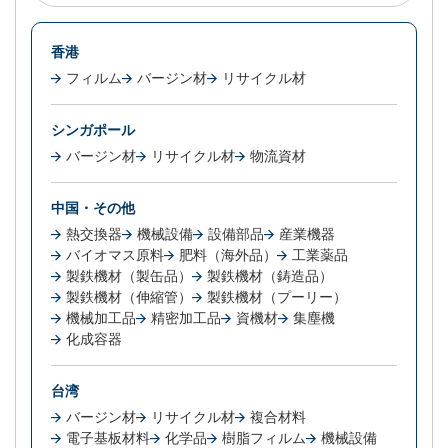
香港
フィルム
バージン材
リサイクル材
シンガポール
バージン材
リサイクル材
物流資材
中国・その他
熱交換器
機械設備
設備部品
産業機器
バイオマス原料
肥料（海外品）
工業薬品
製鉄機材（製缶品）
製鉄機材（鋳造品）
製鉄機材（伸縮管）
製鉄機材（プーリー）
機械加工品
精密加工品
資機材
集塵機
化成容器
台湾
バージン材
リサイクル材
複合材料
電子基板材料
化学品
樹脂フィルム
機械設備