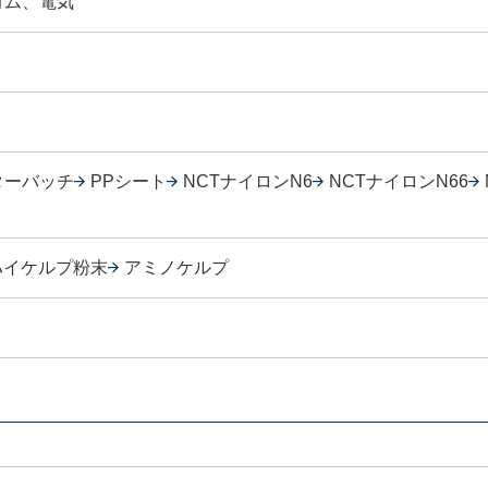
ゴム、電気
ターバッチ
PPシート
NCTナイロンN6
NCTナイロンN66
ハイケルプ粉末
アミノケルプ