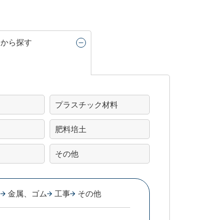
リから探す
プラスチック材料
肥料培土
その他
属
金属、ゴム
工事
その他