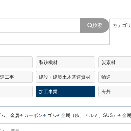
検索
カテゴ
製鉄機材
炭素材
連工事
建設・建築土木関連資材
輸送
加工事業
海外
ゴム、金属
カーボン
ゴム
金属（鉄、アルミ、SUS）
金