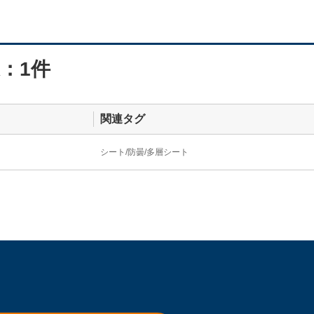
：1件
関連タグ
シート
防曇
多層シート