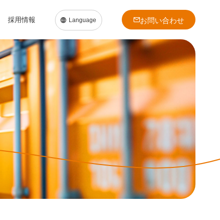
採用情報
お問い合わせ
Language
日本語
English
中文簡体
中文繁体
ト
会社沿革
建材セグメント
建材セグメント
ダイバーシティ
働く環境を知る
問い合わせ
事業拠点
針