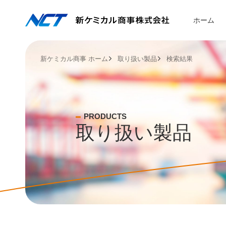
ホーム
新ケミカル商事 ホーム
取り扱い製品
検索結果
企業情報
事業紹介
取り扱い
サステナ
採用情報
会社概要
化学品セグメ
化学品セグメ
SDGsへの取
メッセージ
PRODUCTS
役員構成
アグリセグメ
アグリセグメ
サステナビリ
新卒採用
取り扱い製品
コンプライア