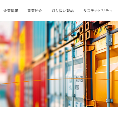
企業情報
事業紹介
取り扱い製品
サステナビリティ
製品
ビリティ
ント
ント
り組み
トップメッセージ
製鉄関連セグメント
製鉄関連セグメント
CSR活動
仕事内容を知る
基本理念
樹脂セグメント
樹脂セグメント
環境マネジメン
働く人を知る
ント
ント
ティレポート
組織図
中途採用
グループ会社
採用に関するお
コンプライアンスポリシー
個人情報保護方
ンス：