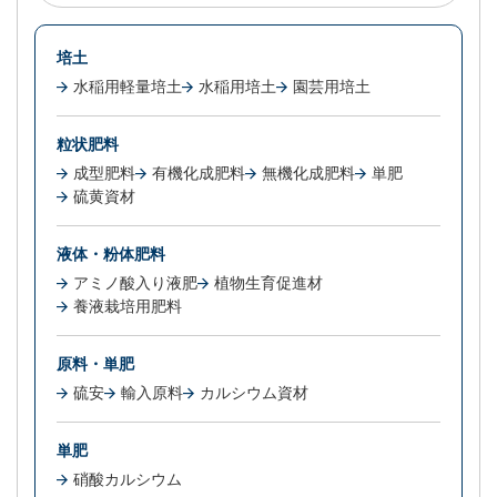
培土
水稲用軽量培土
水稲用培土
園芸用培土
粒状肥料
成型肥料
有機化成肥料
無機化成肥料
単肥
硫黄資材
液体・粉体肥料
アミノ酸入り液肥
植物生育促進材
養液栽培用肥料
原料・単肥
硫安
輸入原料
カルシウム資材
単肥
硝酸カルシウム