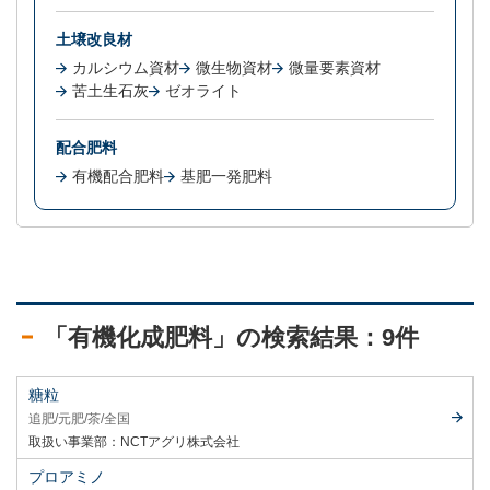
土壌改良材
カルシウム資材
微生物資材
微量要素資材
苦土生石灰
ゼオライト
配合肥料
有機配合肥料
基肥一発肥料
「有機化成肥料」の検索結果：9件
糖粒
追肥
元肥
茶
全国
取扱い事業部：
NCTアグリ株式会社
プロアミノ