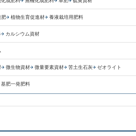
機化成肥料
無機化成肥料
単肥
硫黄資材
液肥
植物生育促進材
養液栽培用肥料
料
カルシウム資材
ム
材
微生物資材
微量要素資材
苦土生石灰
ゼオライト
基肥一発肥料