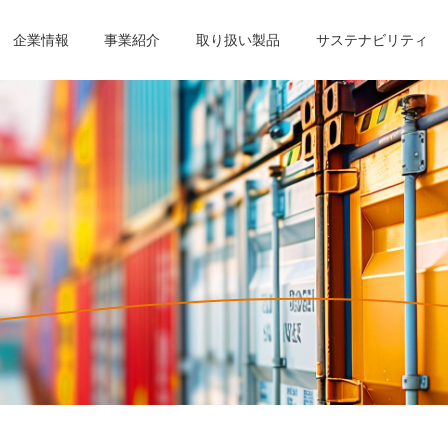
企業情報
事業紹介
取り扱い製品
サステナビリティ
製品
ビリティ
ント
ント
り組み
トップメッセージ
製鉄関連セグメント
製鉄関連セグメント
CSR活動
仕事内容を知る
基本理念
樹脂セグメント
樹脂セグメント
環境マネジメン
働く人を知る
ント
ント
ティレポート
組織図
中途採用
グループ会社
採用に関するお
コンプライアンスポリシー
個人情報保護方
ンス：