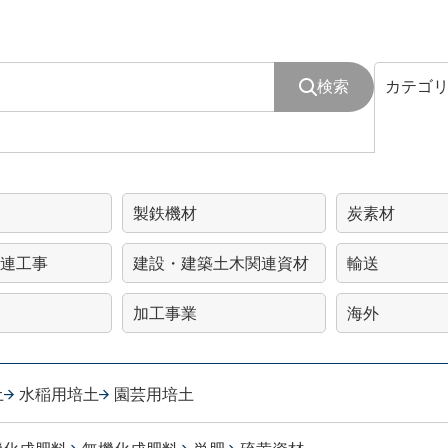
検索
カテゴ
製鉄機材
炭素材
連工事
建設・建築土木関連資材
輸送
加工事業
海外
土
水稲用培土
園芸用培土