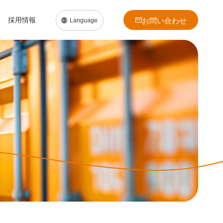
採用情報
お問い合わせ
Language
日本語
English
中文簡体
中文繁体
ト
会社沿革
建材セグメント
建材セグメント
ダイバーシティ
働く環境を知る
問い合わせ
事業拠点
針