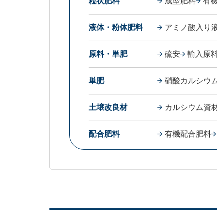
粒状肥料
成型肥料
有
液体・粉体肥料
アミノ酸入り
原料・単肥
硫安
輸入原
単肥
硝酸カルシウ
土壌改良材
カルシウム資
配合肥料
有機配合肥料