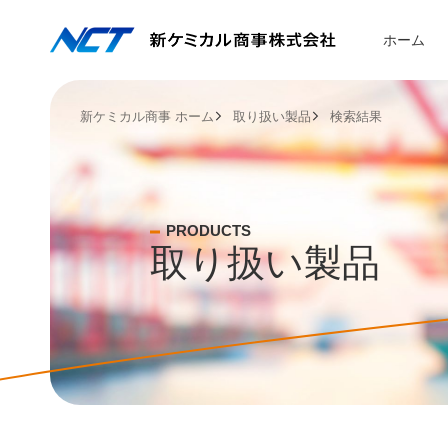
ホーム
新ケミカル商事 ホーム
取り扱い製品
検索結果
企業情報
事業紹介
取り扱い
サステナ
採用情報
会社概要
化学品セグメ
化学品セグメ
SDGsへの取
メッセージ
PRODUCTS
役員構成
アグリセグメ
アグリセグメ
サステナビリ
新卒採用
取り扱い製品
コンプライア