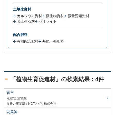
土壌改良材
カルシウム資材
微生物資材
微量要素資材
苦土生石灰
ゼオライト
配合肥料
有機配合肥料
基肥一発肥料
「植物生育促進材」の検索結果：4件
育王
液肥
全国
核酸
取扱い事業部：
NCTアグリ株式会社
花果神