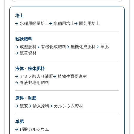
培土
水稲用軽量培土
水稲用培土
園芸用培土
粒状肥料
成型肥料
有機化成肥料
無機化成肥料
単肥
硫黄資材
液体・粉体肥料
アミノ酸入り液肥
植物生育促進材
養液栽培用肥料
原料・単肥
硫安
輸入原料
カルシウム資材
単肥
硝酸カルシウム