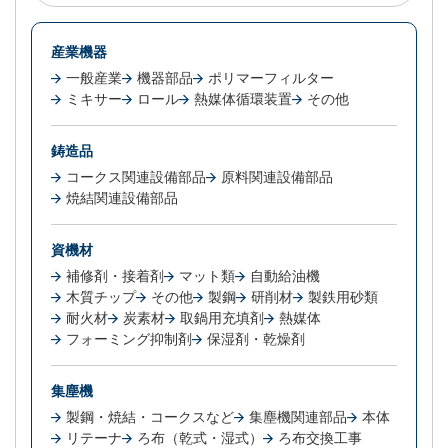
産業機器
一般産業
機器部品
ポリマーフィルター
ミキサー
ロール
熱媒体循環装置
その他
鋳造品
コークス関連設備部品
原料関連設備部品
焼結関連設備部品
資機材
補修剤・接着剤
マット類
自動給油機
木質チップ
その他
製鋼
研削材
製鉄用砂類
耐火材
炭素材
取鍋用充填剤
熱媒体
フォーミング抑制剤
保湿剤・乾燥剤
集塵機
製鋼・焼結・コークスなど
集塵機関連部品
本体
リテーナ
ろ布（乾式・湿式）
ろ布交換工事