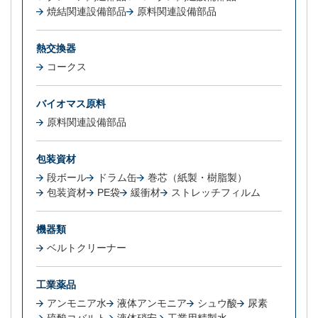
焼結関連設備部品
原料関連設備部品
熱交換器
コークス
バイオマス原料
原料関連設備部品
包装資材
段ボール
ドラム缶
巻芯（紙製・樹脂製）
包装資材
PE袋
緩衝材
ストレッチフィルム
機器類
ベルトクリーナー
工業薬品
アンモニア水
液体アンモニア
シュウ酸
尿素