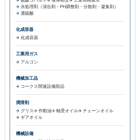
硫酸コバルト
液体硝安
工業用精製水
水処理剤（清缶剤・PH調整剤・分散剤・凝集剤）
濃硫酸
化成容器
化成容器
工業用ガス
アルゴン
機械加工品
コークス関連設備部品
潤滑剤
グリス
作動油
軸受オイル
チェーンオイル
ギアオイル
機械設備