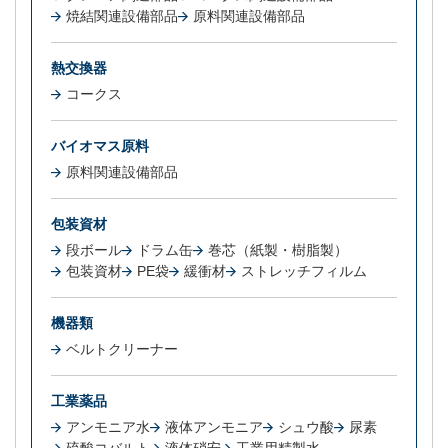
焼結関連設備部品
原料関連設備部品
熱交換器
コークス
バイオマス原料
原料関連設備部品
包装資材
段ボール
ドラム缶
巻芯（紙製・樹脂製）
包装資材
PE袋
緩衝材
ストレッチフィルム
機器類
ベルトクリーナー
工業薬品
アンモニア水
液体アンモニア
シュウ酸
尿素