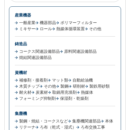
産業機器
一般産業
機器部品
ポリマーフィルター
ミキサー
ロール
熱媒体循環装置
その他
鋳造品
コークス関連設備部品
原料関連設備部品
焼結関連設備部品
資機材
補修剤・接着剤
マット類
自動給油機
木質チップ
その他
製鋼
研削材
製鉄用砂類
耐火材
炭素材
取鍋用充填剤
熱媒体
フォーミング抑制剤
保湿剤・乾燥剤
集塵機
製鋼・焼結・コークスなど
集塵機関連部品
本体
リテーナ
ろ布（乾式・湿式）
ろ布交換工事