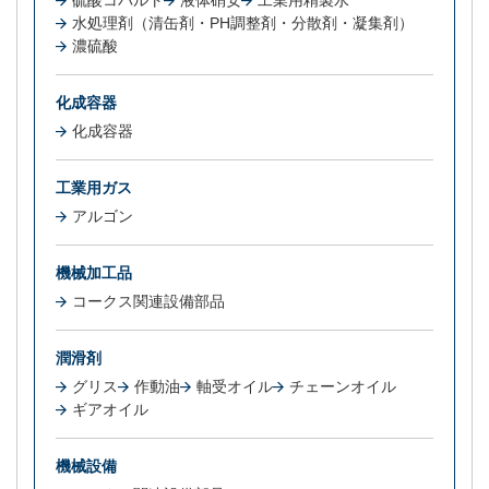
硫酸コバルト
液体硝安
工業用精製水
水処理剤（清缶剤・PH調整剤・分散剤・凝集剤）
濃硫酸
化成容器
化成容器
工業用ガス
アルゴン
機械加工品
コークス関連設備部品
潤滑剤
グリス
作動油
軸受オイル
チェーンオイル
ギアオイル
機械設備