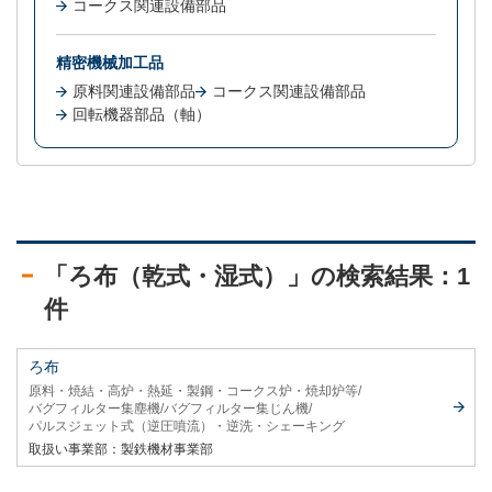
コークス関連設備部品
精密機械加工品
原料関連設備部品
コークス関連設備部品
回転機器部品（軸）
「ろ布（乾式・湿式）」の検索結果：1
件
ろ布
原料・焼結・高炉・熱延・製鋼・コークス炉・焼却炉等
バグフィルター集塵機
バグフィルター集じん機
パルスジェット式（逆圧噴流）・逆洗・シェーキング
取扱い事業部：
製鉄機材事業部