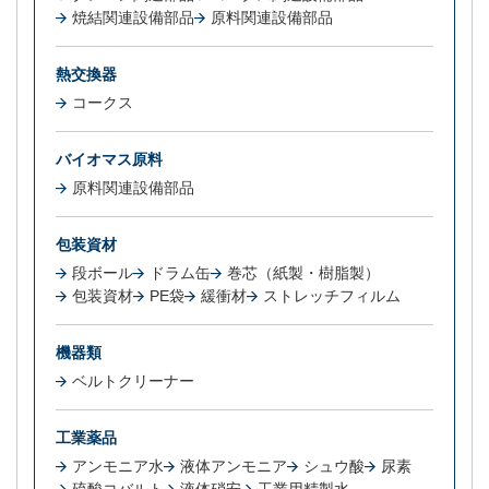
焼結関連設備部品
原料関連設備部品
熱交換器
コークス
バイオマス原料
原料関連設備部品
包装資材
段ボール
ドラム缶
巻芯（紙製・樹脂製）
包装資材
PE袋
緩衝材
ストレッチフィルム
機器類
ベルトクリーナー
工業薬品
アンモニア水
液体アンモニア
シュウ酸
尿素