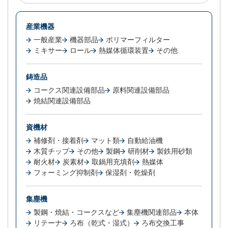
産業機器
一般産業
機器部品
ポリマーフィルター
ミキサー
ロール
熱媒体循環装置
その他
鋳造品
コークス関連設備部品
原料関連設備部品
焼結関連設備部品
資機材
補修剤・接着剤
マット類
自動給油機
木質チップ
その他
製鋼
研削材
製鉄用砂類
耐火材
炭素材
取鍋用充填剤
熱媒体
フォーミング抑制剤
保湿剤・乾燥剤
集塵機
製鋼・焼結・コークスなど
集塵機関連部品
本体
リテーナ
ろ布（乾式・湿式）
ろ布交換工事