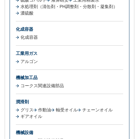
硫酸コバルト
液体硝安
工業用精製水
水処理剤（清缶剤・PH調整剤・分散剤・凝集剤）
濃硫酸
化成容器
化成容器
工業用ガス
アルゴン
機械加工品
コークス関連設備部品
潤滑剤
グリス
作動油
軸受オイル
チェーンオイル
ギアオイル
機械設備